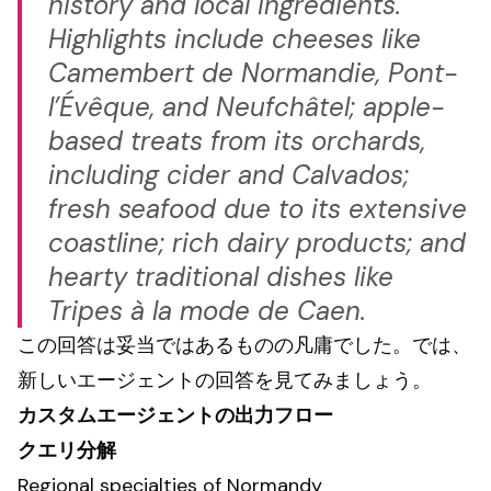
history and local ingredients.
Highlights include cheeses like
Camembert de Normandie, Pont-
l’Évêque, and Neufchâtel; apple-
based treats from its orchards,
including cider and Calvados;
fresh seafood due to its extensive
coastline; rich dairy products; and
hearty traditional dishes like
Tripes à la mode de Caen.
この回答は妥当ではあるものの凡庸でした。では、
新しいエージェントの回答を見てみましょう。
カスタムエージェントの出力フロー
クエリ分解
Regional specialties of Normandy