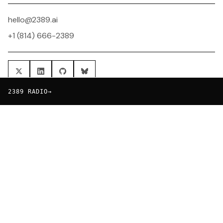
hello@2389.ai
+1 (814) 666-2389
2389 RADIO
→
ニュースレター
実験やリリースの最新情報をお届けします。
メールアドレス
→
Subscribed!
✓
© 2026 2389 RESEARCH, INC