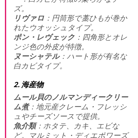
ズ。
リヴァロ
：円筒形で藁ひもが巻か
れたウオッシュタイプ。
ポン・レヴェック
：四角形とオレ
ンジ色の外皮が特徴。
ヌーシャテル
：ハート形が有名な
白カビタイプ。
2. 海産物
ムール貝のノルマンディークリー
ム煮
：地元産クレーム・フレッシ
ュやチーズソースで提供。
魚介類
：ホタテ、カキ、エビな
ど。マルミット・ディエポワーズ