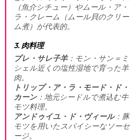
（魚介シチュー）やムール・ア・
ラ・クレーム（ムール貝のクリー
ム煮）が代表的。
3. 肉料理
プレ・サレ子羊
：モン・サン＝ミ
シェル近くの塩性湿地で育った羊
肉。
トリップ・ア・ラ・モード・ド・
カーン
：地元シードルで煮込む牛
モツ料理。
アンドゥイユ・ド・ヴィール
：豚
モツを用いたスパイシーなソーセ
ージ。